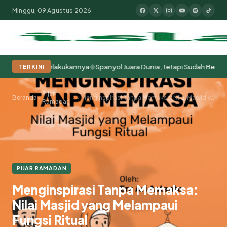
Minggu, 09 Agustus 2026
◆
ita Memperlakukannya
Spanyol Juara Dunia, tetapi Sudah Berabad-abad
TERKINI
Populer:
Moderasi Beragama
Khutbah Jumat
Pesantren
Tokoh Isla
Pijar
Beranda
Menginspirasi Tanpa Memaksa: Nilai Masjid yang Melampaui Fungsi Ritual
Ramadan
PIJAR RAMADAN
Menginspirasi Tanpa Memaksa:
Nilai Masjid yang Melampaui
Fungsi Ritual