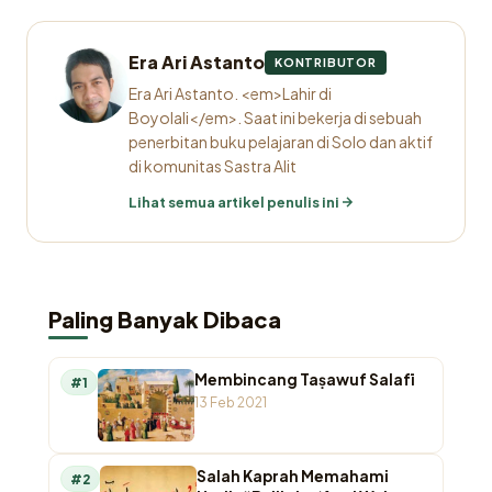
Era Ari Astanto
KONTRIBUTOR
Era Ari Astanto. <em>Lahir di
Boyolali</em>. Saat ini bekerja di sebuah
penerbitan buku pelajaran di Solo dan aktif
di komunitas Sastra Alit
Lihat semua artikel penulis ini
Paling Banyak Dibaca
Membincang Taṣawuf Salafī
#1
13 Feb 2021
Salah Kaprah Memahami
#2