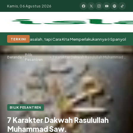
Kamis, 06 Agustus 2026
◆
ng Bermasalah, tapi Cara Kita Memperlakukannya
Spanyol Juara Dunia
TERKINI
Populer:
Moderasi Beragama
Khutbah Jumat
Pesantren
Tokoh Isla
Bilik
Beranda
7 Karakter Dakwah Rasulullah Muhammad Saw.
Pesantren
BILIK PESANTREN
7 Karakter Dakwah Rasulullah
Muhammad Saw.