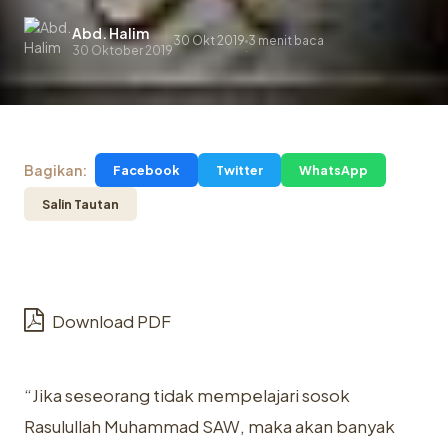
Abd. Halim
30 Okt 2019
3 menit baca
.
30 Oktober 2019
Bagikan:
Facebook
Twitter
WhatsApp
Salin Tautan
Download PDF
“Jika seseorang tidak mempelajari sosok
Rasulullah Muhammad SAW, maka akan banyak