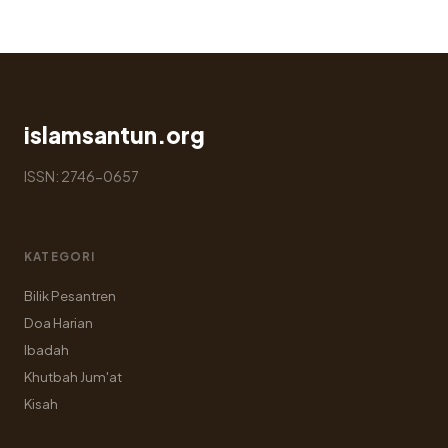
islamsantun.org
ISSN: 2746-0657
KATEGORI
Bilik Pesantren
Doa Harian
Ibadah
Khutbah Jum'at
Kisah