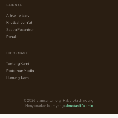
LAINNYA
Artikel Terbaru
Khutbah Jum'at
Sastra Pesantren
Penulis
INFORMASI
Tentang Kami
Pedoman Media
Hubungi Kami
© 2026 islamsantun.org · Hak cipta dilindungi
Menyebarkan Islam yang
rahmatan lil 'alamin