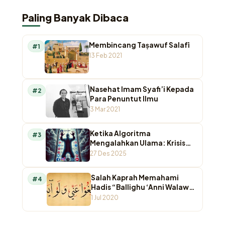
Paling Banyak Dibaca
Membincang Taṣawuf Salafī
#1
13 Feb 2021
Nasehat Imam Syafi’i Kepada
#2
Para Penuntut Ilmu
3 Mar 2021
Ketika Algoritma
#3
Mengalahkan Ulama: Krisis
Otoritas Keagamaan di
27 Des 2025
Ruang Digital
Salah Kaprah Memahami
#4
Hadis “Ballighu ‘Anni Walaw
Ayah”
1 Jul 2020