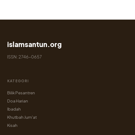
islamsantun.org
ISSN: 2746-0657
KATEGORI
Bilik Pesantren
Doa Harian
Ibadah
Khutbah Jum'at
Kisah