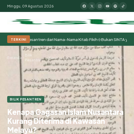
Minggu, 09 Agustus 2026
◆
lajar Pesantren dari Nama-Nama Kitab Fikih
Bukan SINTA yang Bermasa
TERKINI
Populer:
Moderasi Beragama
Khutbah Jumat
Pesantren
Tokoh Isla
Bilik
Beranda
Kenapa Gagasan Islam Nusantara Kurang Diterima di Kawasan Melayu?
Pesantren
BILIK PESANTREN
Kenapa Gagasan Islam Nusantara
Kurang Diterima di Kawasan
Melayu?