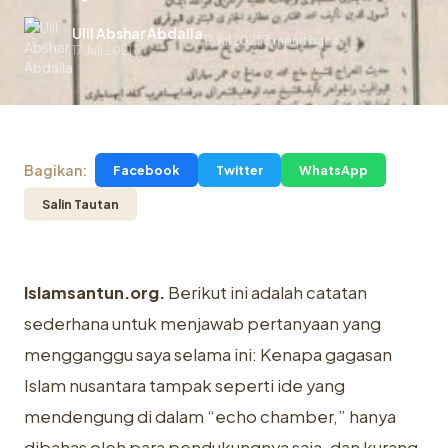
Ulil Abshar Abdalla
17 Jul 2021
3 menit baca
.
17 Juli 2021
Bagikan:
Facebook
Twitter
WhatsApp
Salin Tautan
Islamsantun.org.
Berikut ini adalah catatan
sederhana untuk menjawab pertanyaan yang
mengganggu saya selama ini: Kenapa gagasan
Islam nusantara tampak seperti ide yang
mendengung di dalam “echo chamber,” hanya
dibahas oleh para pendukungnya saja, dan kurang