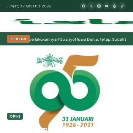
Jumat, 07 Agustus 2026
◆
 Kita Memperlakukannya
Spanyol Juara Dunia, tetapi Sudah Berabad-ab
TERKINI
Populer:
Moderasi Beragama
Khutbah Jumat
Pesantren
Tokoh Isla
Beranda
Opini
Keragaman dan Daya Hidup NU
OPINI
Keragaman dan Daya Hidup NU