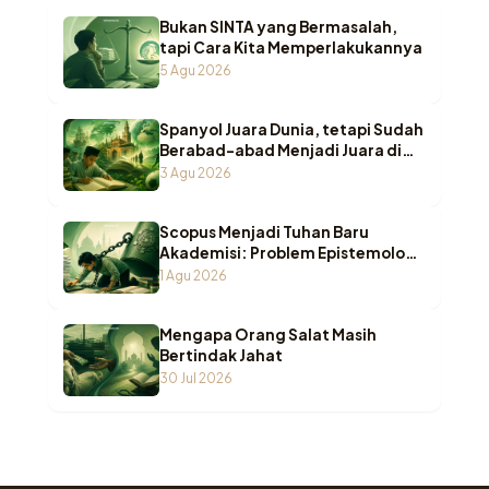
Bukan SINTA yang Bermasalah,
tapi Cara Kita Memperlakukannya
5 Agu 2026
Spanyol Juara Dunia, tetapi Sudah
Berabad-abad Menjadi Juara di
Pesantren Indonesia
3 Agu 2026
Scopus Menjadi Tuhan Baru
Akademisi: Problem Epistemologi
ketika Wasā’il Berubah Menjadi
1 Agu 2026
Maqāṣid
Mengapa Orang Salat Masih
Bertindak Jahat
30 Jul 2026