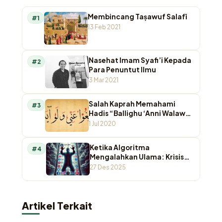
Membincang Taṣawuf Salafī
#1
13 Feb 2021
Nasehat Imam Syafi’i Kepada
#2
Para Penuntut Ilmu
3 Mar 2021
Salah Kaprah Memahami
#3
Hadis “Ballighu ‘Anni Walaw
Ayah”
1 Jul 2020
Ketika Algoritma
#4
Mengalahkan Ulama: Krisis
Otoritas Keagamaan di
27 Des 2025
Ruang Digital
Artikel Terkait