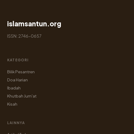
islamsantun.org
ISSN: 2746-0657
KATEGORI
Bilik Pesantren
Doa Harian
Ibadah
Khutbah Jum'at
Kisah
LAINNYA