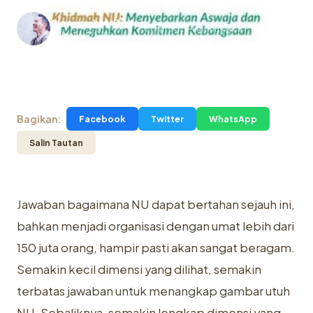
Alamsyah M. Djafar
31 Jan 2021
4 menit baca
.
31 Januari 2021
Bagikan:
Facebook
Twitter
WhatsApp
Salin Tautan
Jawaban bagaimana NU dapat bertahan sejauh ini,
bahkan menjadi organisasi dengan umat lebih dari
150 juta orang, hampir pasti akan sangat beragam.
Semakin kecil dimensi yang dilihat, semakin
terbatas jawaban untuk menangkap gambar utuh
NU. Sebaliknya, semakin lengkap dimensi yang