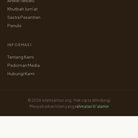
Artikel Terbaru
Khutbah Jum'at
Sastra Pesantren
Penulis
INFORMASI
Tentang Kami
Pedoman Media
Hubungi Kami
© 2026 islamsantun.org · Hak cipta dilindungi
Menyebarkan Islam yang
rahmatan lil 'alamin