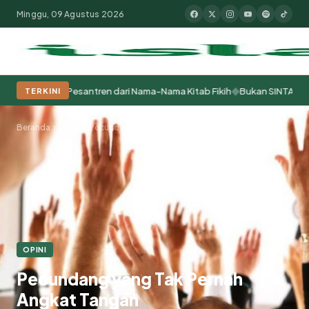
Minggu, 09 Agustus 2026
◆
elajar Pesantren dari Nama-Nama Kitab Fikih
Bukan SINTA yang Berma
TERKINI
Populer:
Moderasi Beragama
Khutbah Jumat
Pesantren
Tokoh Isla
Beranda
Opini
Pecundang yang Tak Pernah Angkat Tangan
OPINI
Pecundang yang Tak Pernah
Angkat Tangan