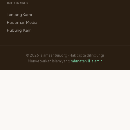
INFORMASI
Tentang Kami
Pedoman Media
Hubungi Kami
© 2026 islamsantun.org · Hak cipta dilindungi
Menyebarkan Islam yang
rahmatan lil 'alamin