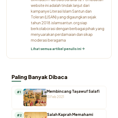
website ini adalah tindak lanjut dari
kampanye Literasi Islam Santun dan
Toleran (LISAN) yang digaungkan sejak
tahun 2018.islamsantun.org siap
berkolaborasi dengan berbagai pihak yang
menyuarakan perdamaian dan sikap
moderasi beragama
Lihat semua artikel penulis ini
Paling Banyak Dibaca
Membincang Taṣawuf Salafī
#1
13 Feb 2021
Salah Kaprah Memahami
#2