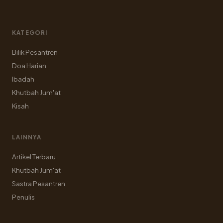
KATEGORI
Bilik Pesantren
Doa Harian
Ibadah
Khutbah Jum'at
Kisah
LAINNYA
Artikel Terbaru
Khutbah Jum'at
Sastra Pesantren
Penulis