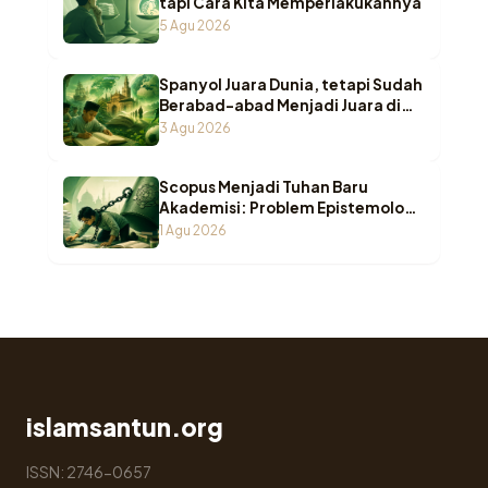
tapi Cara Kita Memperlakukannya
5 Agu 2026
Spanyol Juara Dunia, tetapi Sudah
Berabad-abad Menjadi Juara di
Pesantren Indonesia
3 Agu 2026
Scopus Menjadi Tuhan Baru
Akademisi: Problem Epistemologi
ketika Wasā’il Berubah Menjadi
1 Agu 2026
Maqāṣid
islamsantun.org
ISSN: 2746-0657