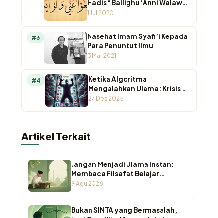
Hadis “Ballighu ‘Anni Walaw
Ayah”
1 Jul 2020
Nasehat Imam Syafi’i Kepada
#3
Para Penuntut Ilmu
3 Mar 2021
Ketika Algoritma
#4
Mengalahkan Ulama: Krisis
Otoritas Keagamaan di
27 Des 2025
Ruang Digital
Artikel Terkait
Jangan Menjadi Ulama Instan:
Membaca Filsafat Belajar
Pesantren dari Nama-Nama Kitab
9 Agu 2026
Fikih
Bukan SINTA yang Bermasalah,