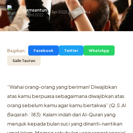
islamsantun
29 Apr 2022
2 menit baca
.
29 April 2022
Bagikan:
Facebook
Twitter
WhatsApp
Salin Tautan
“Wahai orang-orang yang beriman! Diwajibkan
atas kamu berpuasa sebagaimana diwajibkan atas
orang sebelum kamu agar kamu bertakwa”
(Q.S.Al
Baqarah : 183).
Kalam indah dari Al-Quran yang
merujuk kepada bulan suci yang dinanti-nantikan
umat Islam. Momen satu bulan yang sangat spesial