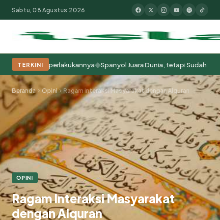
Sabtu, 08 Agustus 2026
◆
 Kita Memperlakukannya
Spanyol Juara Dunia, tetapi Sudah Berabad-ab
TERKINI
Populer:
Moderasi Beragama
Khutbah Jumat
Pesantren
Tokoh Isla
Beranda
Opini
Ragam Interaksi Masyarakat dengan Alquran
OPINI
Ragam Interaksi Masyarakat
dengan Alquran