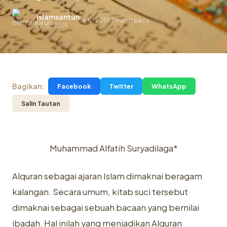
islamsantun
19 Jul 2019
2 menit baca
.
19 Juli 2019
Bagikan:
Facebook
Twitter
WhatsApp
Salin Tautan
Muhammad Alfatih Suryadilaga*
Alquran sebagai ajaran Islam dimaknai beragam
kalangan. Secara umum, kitab suci tersebut
dimaknai sebagai sebuah bacaan yang bernilai
ibadah. Hal inilah yang menjadikan Alquran