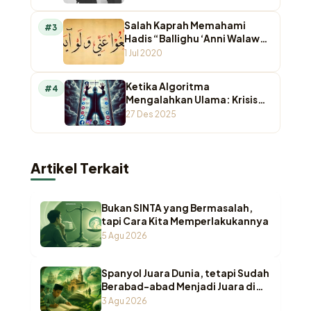
Salah Kaprah Memahami
#3
Hadis “Ballighu ‘Anni Walaw
Ayah”
1 Jul 2020
Ketika Algoritma
#4
Mengalahkan Ulama: Krisis
Otoritas Keagamaan di
27 Des 2025
Ruang Digital
Artikel Terkait
Bukan SINTA yang Bermasalah,
tapi Cara Kita Memperlakukannya
5 Agu 2026
Spanyol Juara Dunia, tetapi Sudah
Berabad-abad Menjadi Juara di
Pesantren Indonesia
3 Agu 2026