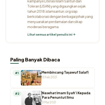
kampanye Literasi Islam Santun dan
Toleran (LISAN) yang digaungkan sejak
tahun 2018.islamsantun.org siap
berkolaborasi dengan berbagai pihak yang
menyuarakan perdamaian dan sikap
moderasi beragama
Lihat semua artikel penulis ini
Paling Banyak Dibaca
Membincang Taṣawuf Salafī
#1
13 Feb 2021
Nasehat Imam Syafi’i Kepada
#2
Para Penuntut Ilmu
3 Mar 2021