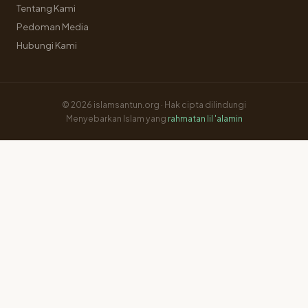
Tentang Kami
Pedoman Media
Hubungi Kami
© 2026 islamsantun.org · Hak cipta dilindungi
Menyebarkan Islam yang
rahmatan lil 'alamin