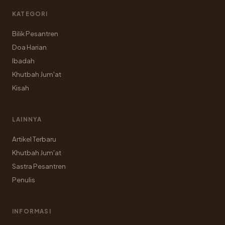
KATEGORI
Bilik Pesantren
Doa Harian
Ibadah
Khutbah Jum'at
Kisah
LAINNYA
Artikel Terbaru
Khutbah Jum'at
Sastra Pesantren
Penulis
INFORMASI