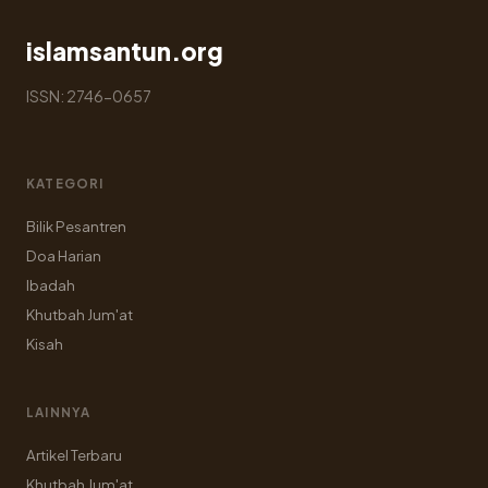
islamsantun.org
ISSN: 2746-0657
KATEGORI
Bilik Pesantren
Doa Harian
Ibadah
Khutbah Jum'at
Kisah
LAINNYA
Artikel Terbaru
Khutbah Jum'at