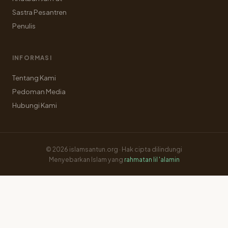
Sastra Pesantren
Penulis
INFORMASI
Tentang Kami
Pedoman Media
Hubungi Kami
© 2026 islamsantun.org · Hak cipta dilindungi
Menyebarkan Islam yang
rahmatan lil 'alamin