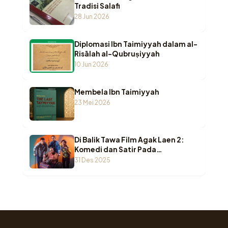
Tradisi Salafi
28 Jun 2026
Diplomasi Ibn Taimiyyah dalam al-
Risālah al-Qubruṣiyyah
10 Jun 2026
Membela Ibn Taimiyyah
23 Mei 2026
Di Balik Tawa Film Agak Laen 2:
Komedi dan Satir Pada
Agamawan
31 Des 2025