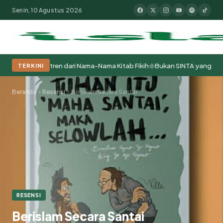
Senin, 10 Agustus 2026
◆
r Pesantren dari Nama-Nama Kitab Fikih
Bukan SINTA yang Bermasalah,
TERKINI
Populer:
Moderasi Beragama
Khutbah Jumat
Pesantren
Tokoh Isla
Beranda
Resensi
Berislam Secara Santai
RESENSI
Berislam Secara Santai