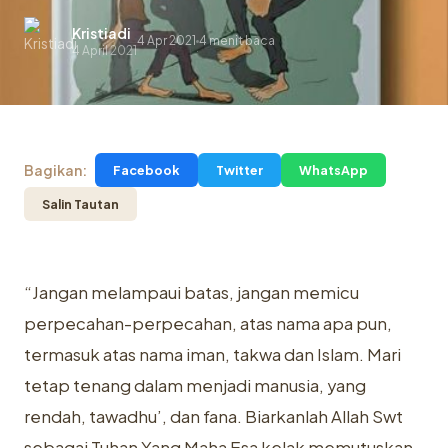
Kristiadi
4 Apr 2021
4 menit baca
.
4 April 2021
Bagikan:
Facebook
Twitter
WhatsApp
Salin Tautan
“Jangan melampaui batas, jangan memicu
perpecahan-perpecahan, atas nama apa pun,
termasuk atas nama iman, takwa dan Islam. Mari
tetap tenang dalam menjadi manusia, yang
rendah, tawadhu’, dan fana. Biarkanlah Allah Swt
sebagai Tuhan Yang Maha Esa kelak memutuskan