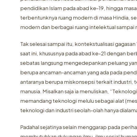
pendidikan Islam pada abad ke-19, hingga masa k
terbentunknya ruang modern di masa Hindia, s
modern dan berbagai ruang intelektual sampa
Tak selesai sampai itu, kontekstualisasi gagasan
saat ini, khususnya pada abad ke-21 dengan ber
sebatas langsung mengedepankan peluang yang a
berupa ancaman-ancaman yang ada pada pendid
antaranya berupa miskonsepsi terkait industri
manusia. Misalkan saja ia menuliskan, “Teknologi
memandang teknologi melulu sebagai alat (m
teknologi dan industri seolah-olah hanya diala
Padahal sejatinya selain menggarap pada peri
membutuhkan dukungan ilmu-ilmu sosial humani