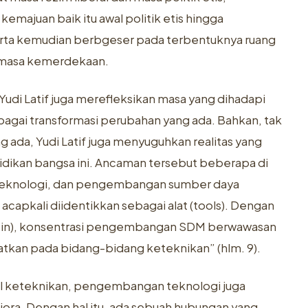
emajuan baik itu awal politik etis hingga
erta kemudian berbgeser pada terbentuknya ruang
i masa kemerdekaan.
 Yudi Latif juga merefleksikan masa yang dihadapi
bagai transformasi perubahan yang ada. Bahkan, tak
da, Yudi Latif juga menyuguhkan realitas yang
ikan bangsa ini. Ancaman tersebut beberapa di
, teknologi, dan pengembangan sumber daya
 acapkali diidentikkan sebagai alat (tools). Dengan
esin), konsentrasi pengembangan SDM berwawasan
matkan pada bidang-bidang keteknikan” (hlm. 9).
hal keteknikan, pengembangan teknologi juga
ora. Dengan hal itu, ada sebuah hubungan yang