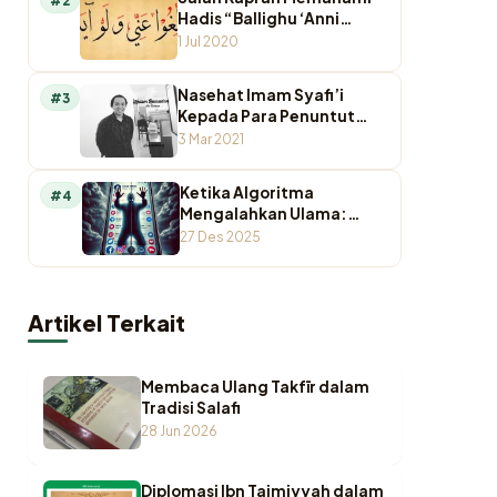
#2
Hadis “Ballighu ‘Anni
Walaw Ayah”
1 Jul 2020
Nasehat Imam Syafi’i
#3
Kepada Para Penuntut
Ilmu
3 Mar 2021
Ketika Algoritma
#4
Mengalahkan Ulama:
Krisis Otoritas
27 Des 2025
Keagamaan di Ruang
Digital
Artikel Terkait
Membaca Ulang Takfīr dalam
Tradisi Salafi
28 Jun 2026
Diplomasi Ibn Taimiyyah dalam