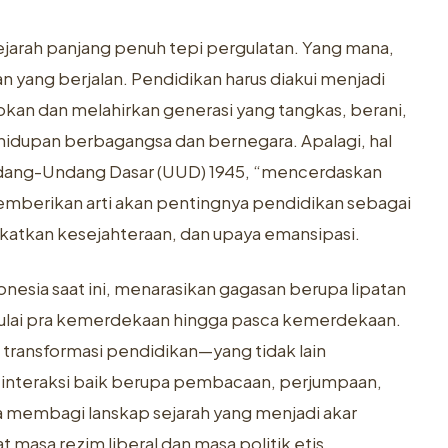
jarah panjang penuh tepi pergulatan. Yang mana,
yang berjalan. Pendidikan harus diakui menjadi
an dan melahirkan generasi yang tangkas, berani,
kehidupan berbagangsa dan bernegara. Apalagi, hal
ndang-Undang Dasar (UUD) 1945, “mencerdaskan
emberikan arti akan pentingnya pendidikan sebagai
atkan kesejahteraan, dan upaya emansipasi.
nesia saat ini, menarasikan gagasan berupa lipatan
 mulai pra kemerdekaan hingga pasca kemerdekaan.
n transformasi pendidikan—yang tidak lain
i interaksi baik berupa pembacaan, perjumpaan,
a membagi lanskap sejarah yang menjadi akar
 masa rezim liberal dan masa politik etis,