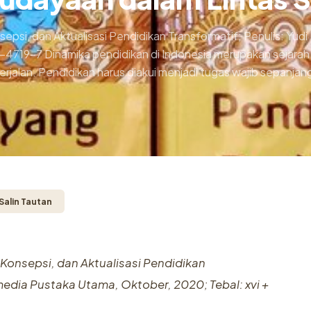
epsi, dan Aktualisasi Pendidikan Transformatif; Penulis: Yud
4719-7 Dinamika pendidikan di Indonesia merupakan sejarah
alan. Pendidikan harus diakui menjadi tugas wajib sepanjan
Salin Tautan
 Konsepsi, dan Aktualisasi Pendidikan
amedia Pustaka Utama, Oktober, 2020; Tebal: xvi +