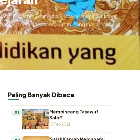
i Latif; Penerbit: Gramedia Pustaka Utama, Oktober,
 panjang penuh tepi pergulatan. Yang mana, ada
g zaman untuk […]
Paling Banyak Dibaca
Membincang Taṣawuf
#1
Salafī
13 Feb 2021
Salah Kaprah Memahami