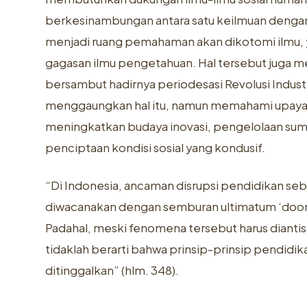
berkesinambungan antara satu keilmuan dengan
menjadi ruang pemahaman akan dikotomi ilmu, y
gagasan ilmu pengetahuan. Hal tersebut juga 
bersambut hadirnya periodesasi Revolusi Indus
menggaungkan hal itu, namun memahami upaya a
meningkatkan budaya inovasi, pengelolaan sum
penciptaan kondisi sosial yang kondusif.
“Di Indonesia, ancaman disrupsi pendidikan seba
diwacanakan dengan semburan ultimatum ‘doomsd
Padahal, meski fenomena tersebut harus dianti
tidaklah berarti bahwa prinsip-prinsip pendidik
ditinggalkan” (hlm. 348).