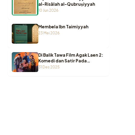
al-Risālah al-Qubruṣiyyah
10 Jun 2026
Membela Ibn Taimiyyah
23 Mei 2026
Di Balik Tawa Film Agak Laen 2:
Komedi dan Satir Pada
Agamawan
31 Des 2025