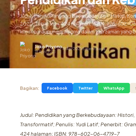
Judul: Pendidikan yang Berkebudayaan: Histori, Kons
2020; Tebal: xvi + 424 halaman; ISBN: 978-602-06-
konsep maupun paradigma dalam tiap zaman yang berj
Joko Priyono
18 Apr 2021
5 menit baca
.
18 April 2021
Bagikan:
Facebook
Twitter
WhatsApp
Judul: Pendidikan yang Berkebudayaan: Histori,
Transformatif; Penulis: Yudi Latif; Penerbit: Gr
424 halaman; ISBN: 978-602-06-4719-7