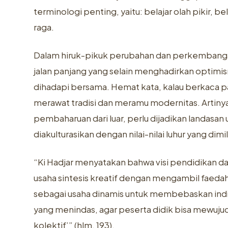
terminologi penting, yaitu: belajar olah pikir, bel
raga.
Dalam hiruk-pikuk perubahan dan perkembangan
jalan panjang yang selain menghadirkan optimi
dihadapi bersama. Hemat kata, kalau berkaca pa
merawat tradisi dan meramu modernitas. Artin
pembaharuan dari luar, perlu dijadikan landasa
diakulturasikan dengan nilai-nilai luhur yang dimi
“Ki Hadjar menyatakan bahwa visi pendidikan 
usaha sintesis kreatif dengan mengambil faedah
sebagai usaha dinamis untuk membebaskan indivi
yang menindas, agar peserta didik bisa mewu
kolektif’” (hlm. 193).