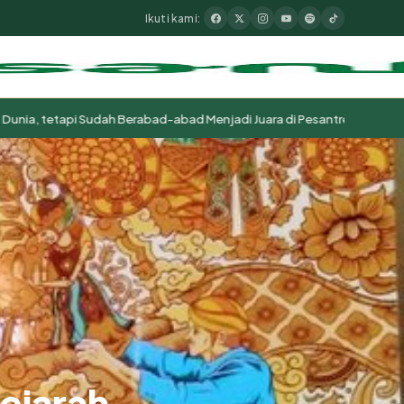
Ikuti kami:
◆
api Sudah Berabad-abad Menjadi Juara di Pesantren Indonesia
Scopus 
ejarah