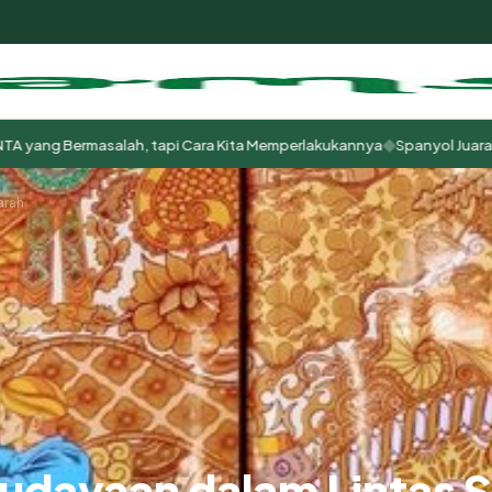
◆
rmasalah, tapi Cara Kita Memperlakukannya
Spanyol Juara Dunia, tet
m
arah
udayaan dalam Lintas S