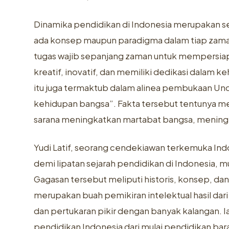
Dinamika pendidikan di Indonesia merupakan se
ada konsep maupun paradigma dalam tiap zaman 
tugas wajib sepanjang zaman untuk mempersiapk
kreatif, inovatif, dan memiliki dedikasi dalam 
itu juga termaktub dalam alinea pembukaan U
kehidupan bangsa”. Fakta tersebut tentunya m
sarana meningkatkan martabat bangsa, meningk
Yudi Latif, seorang cendekiawan terkemuka Indo
demi lipatan sejarah pendidikan di Indonesia,
Gagasan tersebut meliputi historis, konsep, da
merupakan buah pemikiran intelektual hasil dar
dan pertukaran pikir dengan banyak kalangan. I
pendidikan Indonesia dari mulai pendidikan barat