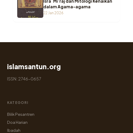
Isra` Mi’raj dan Mitologi Kenaikan
dalam Agama-agama
22 Jan 2026
islamsantun.org
ISSN: 2746-0657
KATEGORI
Bilik Pesantren
Doa Harian
Ibadah