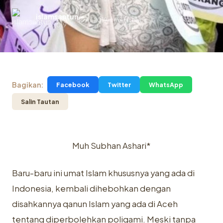
islamsantun
15 Jul 2019
4 menit baca
.
15 Juli 2019
Bagikan:
Facebook
Twitter
WhatsApp
Salin Tautan
Muh Subhan Ashari*
Baru-baru ini umat Islam khususnya yang ada di
Indonesia, kembali dihebohkan dengan
disahkannya qanun Islam yang ada di Aceh
tentang diperbolehkan poligami. Meski tanpa