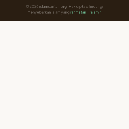
© 2026 islamsantun.org · Hak cipta dilindungi
Menyebarkan Islam yang
rahmatan lil 'alamin