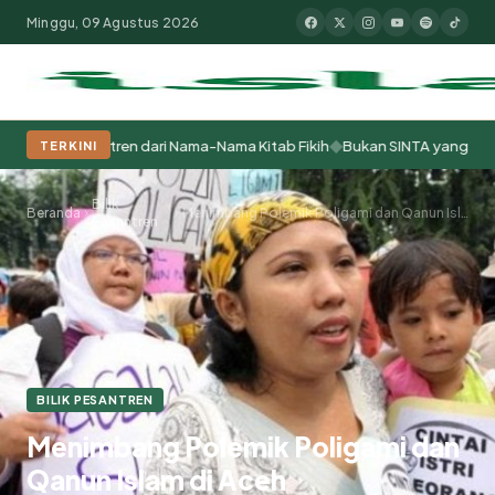
Minggu, 09 Agustus 2026
◆
ar Pesantren dari Nama-Nama Kitab Fikih
Bukan SINTA yang Bermasala
TERKINI
Populer:
Moderasi Beragama
Khutbah Jumat
Pesantren
Tokoh Isla
Bilik
Beranda
Menimbang Polemik Poligami dan Qanun Islam di Aceh
Pesantren
BILIK PESANTREN
Menimbang Polemik Poligami dan
Qanun Islam di Aceh