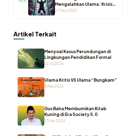
Mengalahkan Ulama: Krisis
Otoritas Keagamaan di
27 Des 2025
Ruang Digital
Artikel Terkait
Menyoal Kasus Perundungan di
Lingkungan Pendidikan Formal
22 Jul 2026
Ulama Kritis VS Ulama “Bungkam”
8 Mar 2026
Gus Baha Membumikan Kitab
Kuning di Era Society 5.0
23 Jan 2026