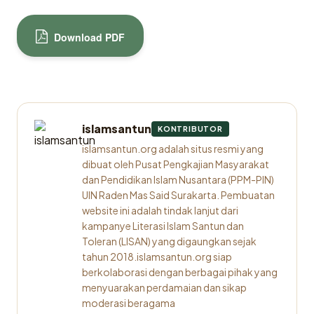
Download PDF
islamsantun
KONTRIBUTOR
islamsantun.org adalah situs resmi yang
dibuat oleh Pusat Pengkajian Masyarakat
dan Pendidikan Islam Nusantara (PPM-PIN)
UIN Raden Mas Said Surakarta. Pembuatan
website ini adalah tindak lanjut dari
kampanye Literasi Islam Santun dan
Toleran (LISAN) yang digaungkan sejak
tahun 2018.islamsantun.org siap
berkolaborasi dengan berbagai pihak yang
menyuarakan perdamaian dan sikap
moderasi beragama