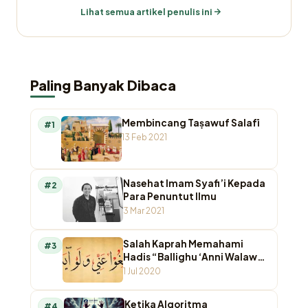
Lihat semua artikel penulis ini
Paling Banyak Dibaca
Membincang Taṣawuf Salafī
#1
13 Feb 2021
Nasehat Imam Syafi’i Kepada
#2
Para Penuntut Ilmu
3 Mar 2021
Salah Kaprah Memahami
#3
Hadis “Ballighu ‘Anni Walaw
Ayah”
1 Jul 2020
Ketika Algoritma
#4