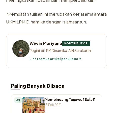
meningkatkan ibadah dan memperbaiki diri.
*Pemuatan tulisan ini merupakan kerjasama antara
UKM LPM Dinamika dengan islamsantun.
Wiwin Mariyana
KONTRIBUTOR
Pegiat di LPM Dinamika IAIN Surakarta
Lihat semua artikel penulis ini
Paling Banyak Dibaca
Membincang Taṣawuf Salafī
#1
13 Feb 2021