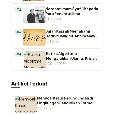
Nasehat Imam Syafi’i Kepada
#2
Para Penuntut Ilmu
3 Mar 2021
Salah Kaprah Memahami
#3
Hadis “Ballighu ‘Anni Walaw
Ayah”
1 Jul 2020
Ketika Algoritma
#4
Mengalahkan Ulama: Krisis
Otoritas Keagamaan di
27 Des 2025
Ruang Digital
Artikel Terkait
Menyoal Kasus Perundungan di
Lingkungan Pendidikan Formal
22 Jul 2026