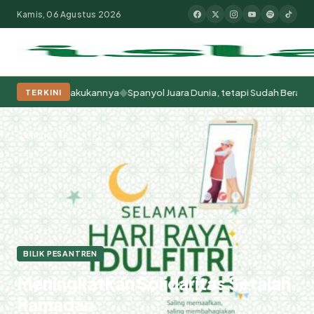
Kamis, 06 Agustus 2026
◆
a Memperlakukannya
Spanyol Juara Dunia, tetapi Sudah Berabad-abad M
TERKINI
Populer:
Moderasi Beragama
Khutbah Jumat
Pesantren
Tokoh Isla
Bilik
Beranda
Meningkatkan Solidaritas Setalah Ramadan
Pesantren
BILIK PESANTREN
Meningkatkan Solidaritas Setalah
Ramadan