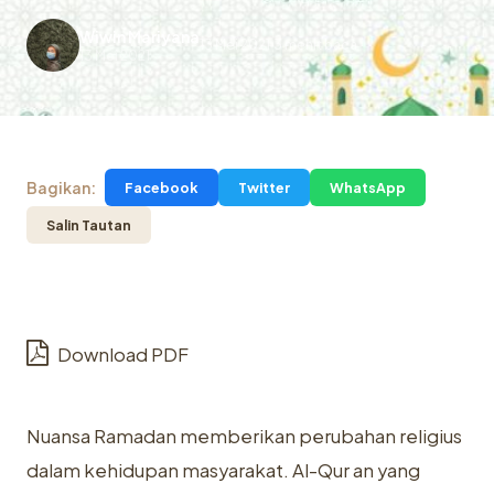
Wiwin Mariyana
13 Mei 2021
3 menit baca
.
13 Mei 2021
Bagikan:
Facebook
Twitter
WhatsApp
Salin Tautan
Download PDF
Nuansa Ramadan memberikan perubahan religius
dalam kehidupan masyarakat. Al-Qur an yang