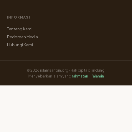
INFORMASI
Tentang Kami
Pedoman Media
Hubungi Kami
© 2026 islamsantun.org · Hak cipta dilindungi
Menyebarkan Islam yang
rahmatan lil 'alamin