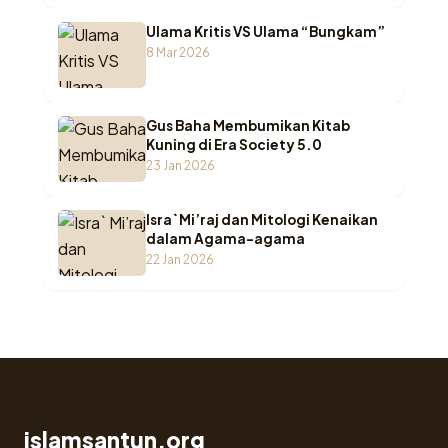
Ulama Kritis VS Ulama “Bungkam”
8 Mar 2026
Gus Baha Membumikan Kitab
Kuning di Era Society 5.0
23 Jan 2026
Isra` Mi’raj dan Mitologi Kenaikan
dalam Agama-agama
22 Jan 2026
islamsantun.org