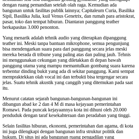
dengan ruang pemandian setelah olah raga. Kemudian ada
bangunan untuk fasilitas publik lainnya; Capitaleum Curia, Basilika
Sipil, Basilika Julia, kuil Venus Genetrix, dan rumah para aristokrat,
pasar, toko dan tempat hiburan. Diantaran panggung teather
berkapasitas 3.000 penonton.
Yang menarik adalah tehnik audio yang diterapkan dipanggung
teather ini. Meski tanpa bantuan mikrophone, semua pengunjung
bisa mendengarkan suara para dari panggung secara jelas meski
mereka berada di tribune yang paling atas dan paling jauh. Tehnis
ini menggunakan cekungan yang diletakkan di depan bawah
panggung utama yang mampu memantulkan gombang suara karena
terbentur dinding bukit yang ada di sekitar panggung. Kami sempat
mempraktekkan olah vocal ini dan terbukti bisa tergengar secara
jelas. Suatu tehnik akustik yang canggih yang ditemukan pada saat
itu.
Menurut catatan sejarah bangunan-bangunan-bangunan ini
dibangun abad ke 2 dan 4 M di masa kejayaan pemerintahan
Romawi. Pada puncak kejayaannya kota ini dihuni oleh 20.000
penduduk dengan taraf kesekahteraan dan peradaban yang tinggi.
Selain fasilitas hiburan, ekonomi, pemerintahan dan agama, di kota
ini juga dilengkapi dengan bangunan infra struktur politik dan
hukum. Di situs ini ada bangunan ruang pengadilan yang