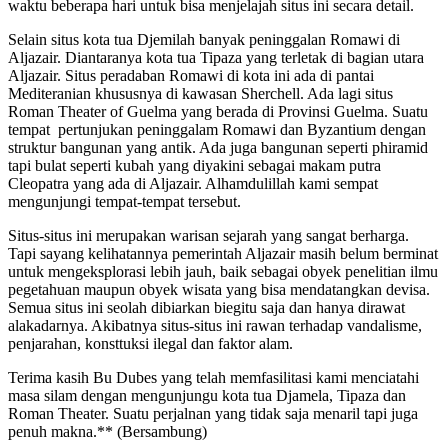
waktu beberapa hari untuk bisa menjelajah situs ini secara detail.
Selain situs kota tua Djemilah banyak peninggalan Romawi di
Aljazair. Diantaranya kota tua Tipaza yang terletak di bagian utara
Aljazair. Situs peradaban Romawi di kota ini ada di pantai
Mediteranian khususnya di kawasan Sherchell. Ada lagi situs
Roman Theater of Guelma yang berada di Provinsi Guelma. Suatu
tempat pertunjukan peninggalam Romawi dan Byzantium dengan
struktur bangunan yang antik. Ada juga bangunan seperti phiramid
tapi bulat seperti kubah yang diyakini sebagai makam putra
Cleopatra yang ada di Aljazair. Alhamdulillah kami sempat
mengunjungi tempat-tempat tersebut.
Situs-situs ini merupakan warisan sejarah yang sangat berharga.
Tapi sayang kelihatannya pemerintah Aljazair masih belum berminat
untuk mengeksplorasi lebih jauh, baik sebagai obyek penelitian ilmu
pegetahuan maupun obyek wisata yang bisa mendatangkan devisa.
Semua situs ini seolah dibiarkan biegitu saja dan hanya dirawat
alakadarnya. Akibatnya situs-situs ini rawan terhadap vandalisme,
penjarahan, konsttuksi ilegal dan faktor alam.
Terima kasih Bu Dubes yang telah memfasilitasi kami menciatahi
masa silam dengan mengunjungu kota tua Djamela, Tipaza dan
Roman Theater. Suatu perjalnan yang tidak saja menaril tapi juga
penuh makna.** (Bersambung)