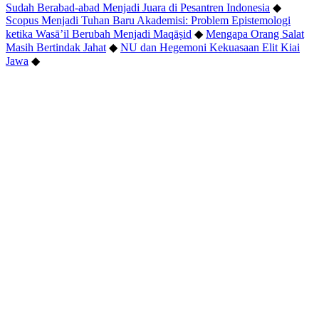
Sudah Berabad-abad Menjadi Juara di Pesantren Indonesia
◆
Scopus Menjadi Tuhan Baru Akademisi: Problem Epistemologi
ketika Wasā’il Berubah Menjadi Maqāṣid
◆
Mengapa Orang Salat
Masih Bertindak Jahat
◆
NU dan Hegemoni Kekuasaan Elit Kiai
Jawa
◆