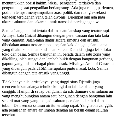
menunjukkan posisi hakim, jaksa, pengacara, terdakwa dan
pengunjung saat pengadilan berlangsung. Ada juga ruang parlemen,
podium tempat menyampaikan orasi politik dan ruang eksekusi
terhadap terpidanan yang telah divonis. Dirempat lain ada juga
ukuran-ukuran dan takaran untuk transaksi perdagangan.w
Semua bangunan ini tertata dalam suatu lanskap yang teratur rapi.
Artinya, kota Cuicul dibangun dengan perencanaan dan tata kota
yang canggih. Jalan-jalan diatur secara simetris dan artisitk,
dibedakan antata trotoar tempat pejalan kaki dengan jalan utama
yang dilalui kendaraan kuda atau kereta. Demikian juga letak toko-
toko dan pasar. Semua bangunan ini berada dalam satu zona yang
dikelilingi oleh sungai dan lembah bukit dengan bangunan gerbang
gapura yang indah sebagai pintu masuk. Misalnya Arch of Caracalla
yang dibangun pada 216M merupakan pintu masuk kota. Semua
dibangun dengan tata artistik yang tinggi.
Tidak hanya nilai artistiknya yang tinggi situs Djemila juga
mencerminkan adanya tehnik ekologi dan tata kelola air yang
canggih. Hampir di setiap bangunan itu ada drainase dan saluran air
yang menghubungkan antara satu bangunan dengan bangunan lain
seperti urat yang yang menjadi saluran peredaran darah dalam
tubuh. Dan semua saluran air itu tertutup rapat. Yang lebih canggih,
ada pemisahan antara air limbah dengan air bersih dalam saluran
tersebut.