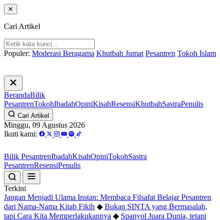
✕
Cari Artikel
Populer:
Moderasi Beragama
Khutbah Jumat
Pesantren
Tokoh Islam
Beranda
Bilik
Pesantren
Tokoh
Ibadah
Opini
Kisah
Resensi
Khutbah
Sastra
Penulis
Cari Artikel
Minggu, 09 Agustus 2026
Ikuti kami:
Bilik Pesantren
Ibadah
Kisah
Opini
Tokoh
Sastra
Pesantren
Resensi
Penulis
Terkini
Jangan Menjadi Ulama Instan: Membaca Filsafat Belajar Pesantren
dari Nama-Nama Kitab Fikih
◆
Bukan SINTA yang Bermasalah,
tapi Cara Kita Memperlakukannya
◆
Spanyol Juara Dunia, tetapi