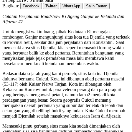
24 Sep 2019
.
5 menit baca
Bagikan:
Facebook
Twitter
WhatsApp
Salin Tautan
Catatan Perjalanan Roadshow Ki Ageng Ganjur ke Belanda dan
Aljazair #7
Untuk mengisi waktu luang, pihak Kedutaan RI mengajak
rombongan Ganjur mengunjungi situs kota tua Djemila yang terletak
di Provinsi Setif, sekitar dua jam perjalanan dari Konstantin. Saat
memasuki area situs Djemila, kita seperti memasuki lorong waktu
yang berputar balik ke abad pertama. Reruntuhan bangunan yang
menyisakan jejak-jejak peradaban masa lalu membawa kami
berselancar menikmati keindahan menembus waktu.
Bedasar data sejarah yang kami peroleh, situs kota tua Djemila
dulunya bernama Cuicul. Kota ini dibangun abad pertama masehi
(53-117) oleh Kaisar Nerva Tarjan. Kota ini dibangun oleh
Kekaisaran Romawi untuk para veteran perang dan para prajurit
yang bertugas mengawasi petani, namun lama2 menjadi kota
perdagangan yang besar. Secara geografis Cuicul memang
merupakan daerah pertanian yang subur dan terletak di lebah dan
cekungan yang dikelilingi bukit yang indah. Kota Cuicul merubah
menjadi Djemilah setelah masuknya kekuasaan Isam di Aljazair.
Memasuki pintu gerbang situs mata kita sudah dimanjakan oleh
keindahan sisa-sisa bangunan gedung gymnastic yang dilengkapi