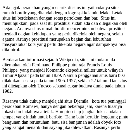
Ada jejak peradaban yang menarik di situs ini yaituadanya situs
rumah bordir yang ditandai dengan logo spt kelamin lelaki. Letak
situs ini berdekatan dengan sotus pertokoan dan bar. Situs ini
menunjukkan, pada saat itu prostitusi sudah ada dan dilegalkan oleh
negara. Adanya situs rumah bordir mencerminkan bahwa prostitusi
menjadi oagian kehidupan yang perlu dikelola oleh negara, selain
agama. Artinya prostitusi merupakan bagian dari leburuhan
masyararakat kota yang perlu dikelola negara agar dampaknya bisa
dikontrol.
Berdasarkan informasi sejarah Wikipedia, situs ini mula-mula
ditemukan oleh Ferdinand Philippe putra raja Prancis Louis
Philippe yang menjadi Komando ekspedisi militer untuk wilayah
Timur Aljazair pada tahun 1839. Namun penggalian situs baru bisa
dilakukan secara pada tahun 1905-1957, sekitar 52 tahun. Dan situs
ini ditetapkan oleh Unesco sebagai cagar budaya dunia pada tahun
1982.
Rasanya tidak cukup menjelajahi situs Djemila, kota tua peninggal
peradaban Romawi, hanya dengan beberapa jam, karena luasnya
lokasi dan indahnya artefak. Hampir setiap jengkal lokasi adalah
tempat yang indah untuk berfoto. Tiang batu berukir, lengkung pintu
bangunan dan reruntuhan batu sisa bangunan adalah obyek foto
yang sangat menarik dan sayang jika dilewatkan. Rasanya perlu