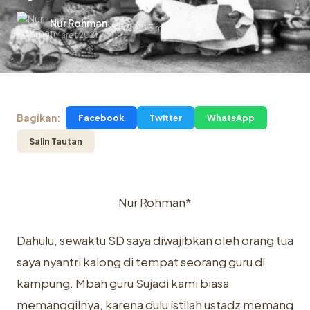
Nur Rohman
1 Mar 2021
3 menit baca
.
1 Maret 2021
Bagikan:
Facebook
Twitter
WhatsApp
Salin Tautan
Nur Rohman*
Dahulu, sewaktu SD saya diwajibkan oleh orang tua
saya nyantri kalong di tempat seorang guru di
kampung. Mbah guru Sujadi kami biasa
memanggilnya, karena dulu istilah ustadz memang