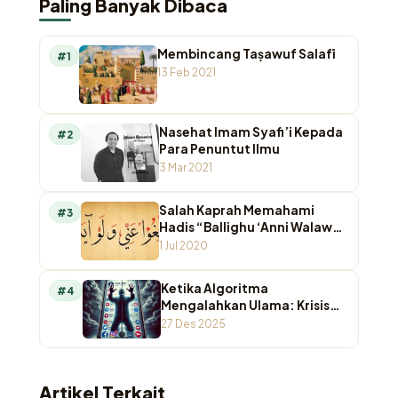
Paling Banyak Dibaca
Membincang Taṣawuf Salafī
#1
13 Feb 2021
Nasehat Imam Syafi’i Kepada
#2
Para Penuntut Ilmu
3 Mar 2021
Salah Kaprah Memahami
#3
Hadis “Ballighu ‘Anni Walaw
Ayah”
1 Jul 2020
Ketika Algoritma
#4
Mengalahkan Ulama: Krisis
Otoritas Keagamaan di
27 Des 2025
Ruang Digital
Artikel Terkait