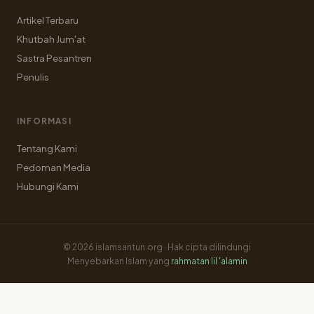
Artikel Terbaru
Khutbah Jum'at
Sastra Pesantren
Penulis
INFORMASI
Tentang Kami
Pedoman Media
Hubungi Kami
© 2026 islamsantun.org · Hak cipta dilindungi
Menyebarkan Islam yang
rahmatan lil 'alamin