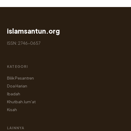
islamsantun.org
ISSN: 2746-0657
KATEGORI
Bilik Pesantren
Doa Harian
Ibadah
Khutbah Jum'at
Kisah
LAINNYA