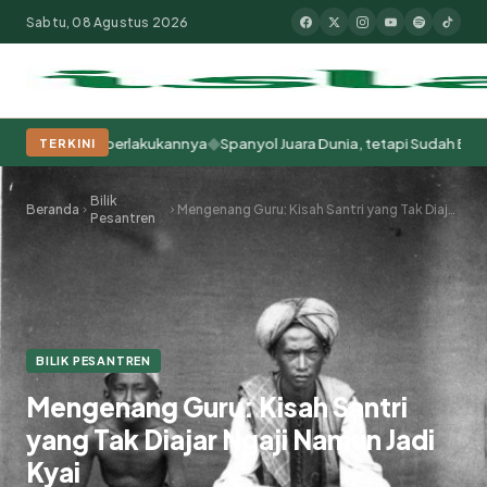
Sabtu, 08 Agustus 2026
◆
 Kita Memperlakukannya
Spanyol Juara Dunia, tetapi Sudah Berabad-ab
TERKINI
Populer:
Moderasi Beragama
Khutbah Jumat
Pesantren
Tokoh Isla
Bilik
Beranda
Mengenang Guru: Kisah Santri yang Tak Diajar Ngaji Namun Jadi Kyai
Pesantren
BILIK PESANTREN
Mengenang Guru: Kisah Santri
yang Tak Diajar Ngaji Namun Jadi
Kyai