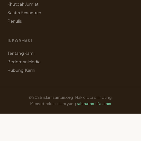
Khutbah Jum'at
Sastra Pesantren
Penulis
INFORMASI
Tentang Kami
Pedoman Media
Hubungi Kami
© 2026 islamsantun.org · Hak cipta dilindungi
Menyebarkan Islam yang
rahmatan lil 'alamin