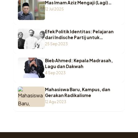
Mas Imam Aziz Mengaji (Lagi)…
12 Jul 2025
Efek Politik Identitas: Pelajaran
dari Indische Partij untuk
Indonesia
25 Sep 2023
Bieb Ahmed: Kepala Madrasah,
Lagu dan Dakwah
4 Sep 2023
Mahasiswa Baru, Kampus, dan
Gerakan Radikalisme
12 Agu 2023