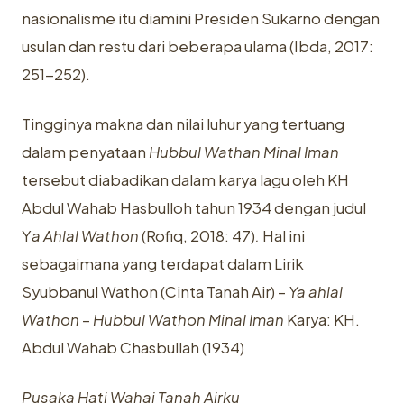
nasionalisme itu diamini Presiden Sukarno dengan
usulan dan restu dari beberapa ulama (Ibda, 2017:
251-252).
Tingginya makna dan nilai luhur yang tertuang
dalam penyataan
Hubbul Wathan
Minal Iman
tersebut diabadikan dalam karya lagu oleh KH
Abdul Wahab Hasbulloh tahun 1934 dengan judul
Y
a Ahlal Wathon
(Rofiq, 2018: 47)
.
Hal ini
sebagaimana yang terdapat dalam Lirik
Syubbanul Wathon (Cinta Tanah Air) –
Ya ahlal
Wathon
–
Hubbul Wathon Minal Iman
Karya: KH.
Abdul Wahab Chasbullah (1934)
Pusaka Hati Wahai Tanah Airku