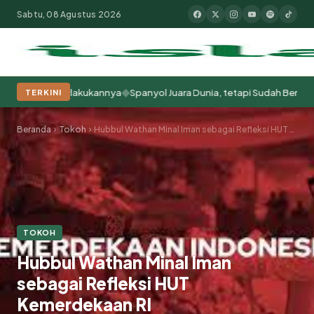
Sabtu, 08 Agustus 2026
◆
ta Memperlakukannya
Spanyol Juara Dunia, tetapi Sudah Berabad-abad 
TERKINI
Populer:
Moderasi Beragama
Khutbah Jumat
Pesantren
Tokoh Isla
Beranda
Tokoh
Hubbul Wathan Minal Iman sebagai Refleksi HUT Kemerdekaan RI
TOKOH
Hubbul Wathan Minal Iman
sebagai Refleksi HUT
Kemerdekaan RI