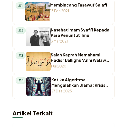
Membincang Taṣawuf Salafī
#1
13 Feb 2021
Nasehat Imam Syafi’i Kepada
#2
Para Penuntut Ilmu
3 Mar 2021
Salah Kaprah Memahami
#3
Hadis “Ballighu ‘Anni Walaw
Ayah”
1 Jul 2020
Ketika Algoritma
#4
Mengalahkan Ulama: Krisis
Otoritas Keagamaan di
27 Des 2025
Ruang Digital
Artikel Terkait