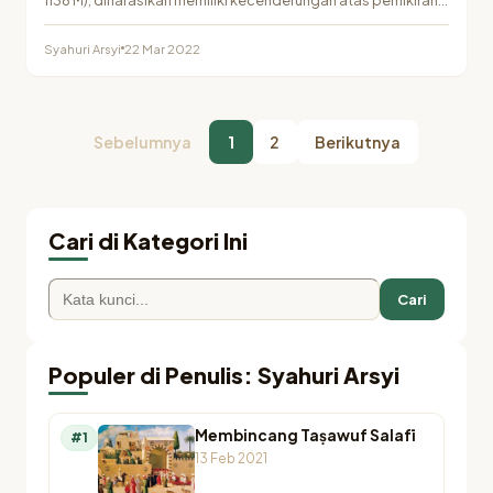
dan ajaran-ajaran…
Syahuri Arsyi
22 Mar 2022
Sebelumnya
1
2
Berikutnya
Cari di Kategori Ini
Cari
Populer di Penulis: Syahuri Arsyi
Membincang Taṣawuf Salafī
#1
13 Feb 2021