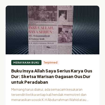
Peminat kajian Sosial, Islamic theology and Islamic
Philosophy dan aktif di Komunitas Diskusi buku serta diskusi
Malam Sabtu. Penulis bisa dihubungi media sosial: Syah Arsyie
(facebook), syah.arsyie1717 (Instagram dan Twitter).
11
Total
Artikel
Terpinned
MERAYAKAN BUKU
Buku Insya Allah Saya Serius Karya Gus
Dur: Sketsa Warisan Gagasan Gus Dur
untuk Peradaban
Memang harus diakui, ada semacam kesukaran
tersendiri ketika setiap kali hendak memotret dan
menarasikan sosok K.H Abdurrahman Wahid atau
yang lebih kita kenal dengan panggilan Gus Dur dan…