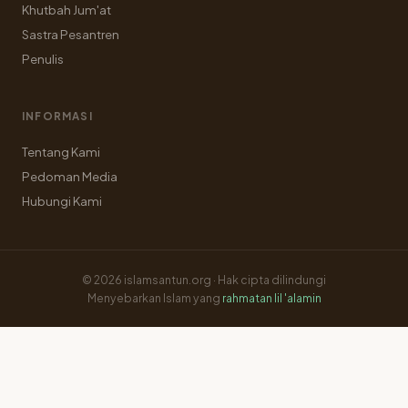
Khutbah Jum'at
Sastra Pesantren
Penulis
INFORMASI
Tentang Kami
Pedoman Media
Hubungi Kami
© 2026 islamsantun.org · Hak cipta dilindungi
Menyebarkan Islam yang
rahmatan lil 'alamin