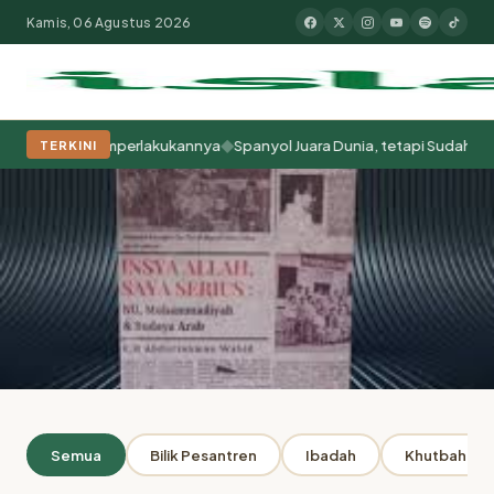
Kamis, 06 Agustus 2026
◆
Kita Memperlakukannya
Spanyol Juara Dunia, tetapi Sudah Berabad-ab
TERKINI
Populer:
Moderasi Beragama
Khutbah Jumat
Pesantren
Tokoh Isla
Beranda
Penulis: Syahuri Arsyi
ARSIP
Semua
Bilik Pesantren
Ibadah
Khutbah Jum
Penulis: Syahuri Arsyi