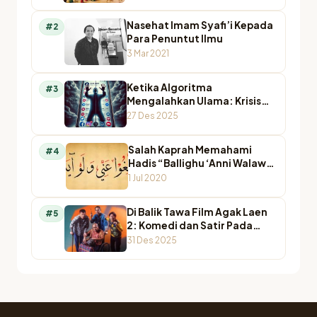
Nasehat Imam Syafi’i Kepada
#2
Para Penuntut Ilmu
3 Mar 2021
Ketika Algoritma
#3
Mengalahkan Ulama: Krisis
Otoritas Keagamaan di
27 Des 2025
Ruang Digital
Salah Kaprah Memahami
#4
Hadis “Ballighu ‘Anni Walaw
Ayah”
1 Jul 2020
Di Balik Tawa Film Agak Laen
#5
2: Komedi dan Satir Pada
Agamawan
31 Des 2025