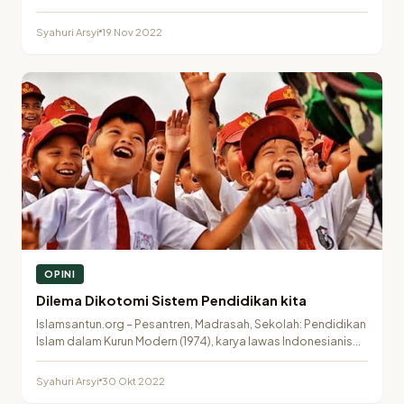
pendidikan tradisional…
Syahuri Arsyi
19 Nov 2022
OPINI
Dilema Dikotomi Sistem Pendidikan kita
Islamsantun.org – Pesantren, Madrasah, Sekolah: Pendidikan
Islam dalam Kurun Modern (1974), karya lawas Indonesianis
Karel A.…
Syahuri Arsyi
30 Okt 2022