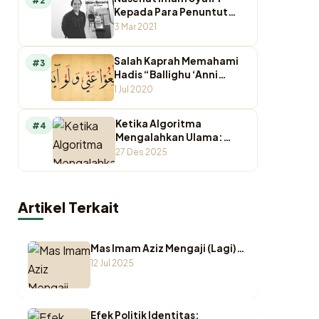
#2
Kepada Para Penuntut
Ilmu
3 Mar 2021
Salah Kaprah Memahami
#3
Hadis “Ballighu ‘Anni
Walaw Ayah”
1 Jul 2020
Ketika Algoritma
#4
Mengalahkan Ulama:
Krisis Otoritas
27 Des 2025
Keagamaan di Ruang
Digital
Artikel Terkait
Mas Imam Aziz Mengaji (Lagi)…
12 Jul 2025
Efek Politik Identitas: