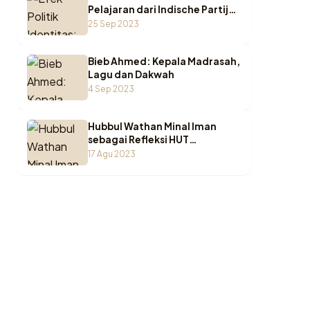
Pelajaran dari Indische Partij
untuk Indonesia
25 Sep 2023
Bieb Ahmed: Kepala Madrasah,
Lagu dan Dakwah
4 Sep 2023
Hubbul Wathan Minal Iman
sebagai Refleksi HUT
Kemerdekaan RI
17 Agu 2023