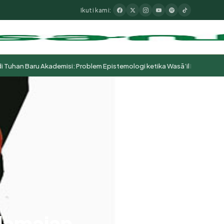
Ikuti kami:
n Baru Akademisi: Problem Epistemologi ketika Wasā’il Berubah Menja
damaian