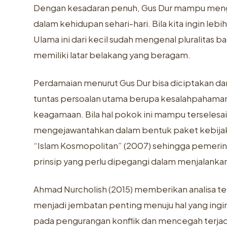
Dengan kesadaran penuh, Gus Dur mampu meng
dalam kehidupan sehari-hari. Bila kita ingin le
Ulama ini dari kecil sudah mengenal pluralitas 
memiliki latar belakang yang beragam.
Perdamaian menurut Gus Dur bisa diciptakan d
tuntas persoalan utama berupa kesalahpahaman d
keagamaan. Bila hal pokok ini mampu terselesa
mengejawantahkan dalam bentuk paket kebijakan
“Islam Kosmopolitan” (2007) sehingga pemerint
prinsip yang perlu dipegangi dalam menjalanka
Ahmad Nurcholish (2015) memberikan analisa t
menjadi jembatan penting menuju hal yang ingi
pada pengurangan konflik dan mencegah terjadin