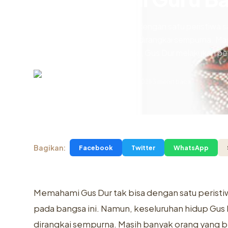
Memahami Gus Dur tak bisa dengan satu peristiwa sa
kumpulan puzzle yang harus dirangkai sempurna. Ma
hidupnya. Secara garis besar, Gus Dur melakukan p
Mukhamad Zulfa
16 Mei 2021
3 menit baca
.
16 Mei 2021
Bagikan:
Facebook
Twitter
WhatsApp
Memahami Gus Dur tak bisa dengan satu peristiwa
pada bangsa ini. Namun, keseluruhan hidup Gu
dirangkai sempurna. Masih banyak orang yan