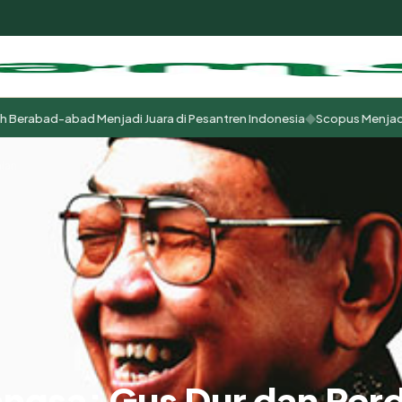
◆
rabad-abad Menjadi Juara di Pesantren Indonesia
Scopus Menjadi Tuha
m
aian
ngsa; Gus Dur dan Per