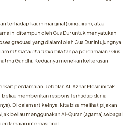
an terhadap kaum marginal (pinggiran), atau
ama ini ditempuh oleh Gus Dur untuk menyatukan
ses graduasi yang dialami oleh Gus Dur ini ujungnya
slam
rahmatal lil’alamin
bila tanpa perdamaian? Gus
Mahatma Gandhi. Keduanya menekan kekerasan
kait perdamaian. Jebolan Al-Azhar Mesir ini tak
, beliau memberikan respons terhadap dunia
nya). Di dalam artikelnya, kita bisa melihat pijakan
 pijak beliau menggunakan Al-Quran (agama) sebagai
erdamaian internasional.