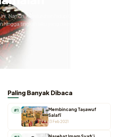
a ini. Namun, keseluruhan hidup Gus Dur merupakan
hingga tingkah laku yang dikerjakan selama
Paling Banyak Dibaca
Membincang Taṣawuf
#1
Salafī
13 Feb 2021
Nasehat Imam Syafi’i