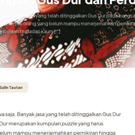
ja. Banyak jasa yang telah ditinggalkan Gus Dur pada bangs
sih banyak orang yang belum mampu menerjemahkan pemikiran 
embelaan terhadap kaum […]
Salin Tautan
 saja. Banyak jasa yang telah ditinggalkan Gus Dur
s Dur merupakan kumpulan
puzzle
yang harus
g belum mampu menerjemahkan pemikiran hingga