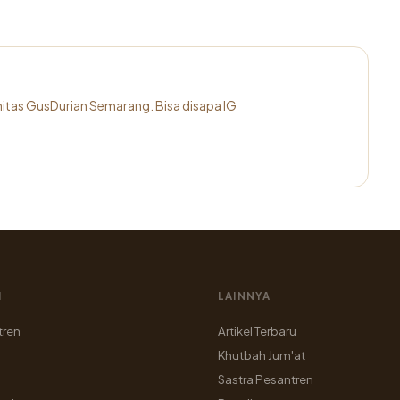
itas GusDurian Semarang. Bisa disapa IG
I
LAINNYA
tren
Artikel Terbaru
Khutbah Jum'at
Sastra Pesantren