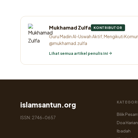
Mukhamad Zulfa
KONTRIBUTOR
Guru Madin Al-Uswah Aktif; Mengikuti Komun
@mukhamad.zulfa
Lihat semua artikel penulis ini
KATEGOR
islamsantun.org
Bilik Pesan
ISSN: 2746-0657
Doa Harian
Ibadah